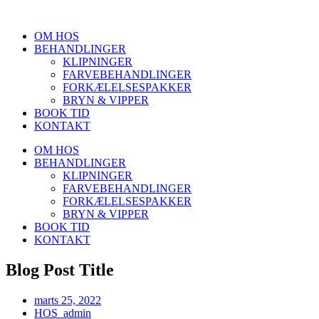
Videre
til
OM HOS
indhold
BEHANDLINGER
KLIPNINGER
FARVEBEHANDLINGER
FORKÆLELSESPAKKER
BRYN & VIPPER
BOOK TID
KONTAKT
OM HOS
BEHANDLINGER
KLIPNINGER
FARVEBEHANDLINGER
FORKÆLELSESPAKKER
BRYN & VIPPER
BOOK TID
KONTAKT
Blog Post Title
marts 25, 2022
HOS_admin